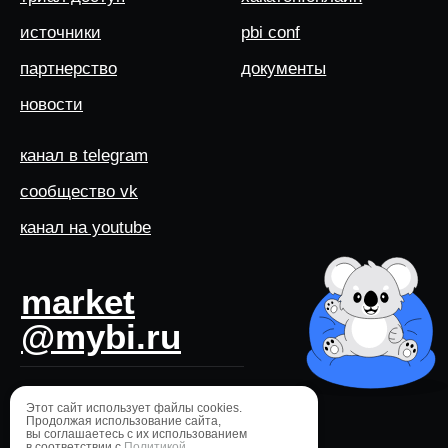
источники
pbi conf
партнерство
документы
новости
канал в telegram
сообщество vk
канал на youtube
market
@mybi.ru
оферта
Этот сайт использует файлы cookies.
политика конфидециальности
Продолжая использование сайта,
вы соглашаетесь с их использованием
cогласие
и
поручение
на обработку пд
в соответствии с
Политикой